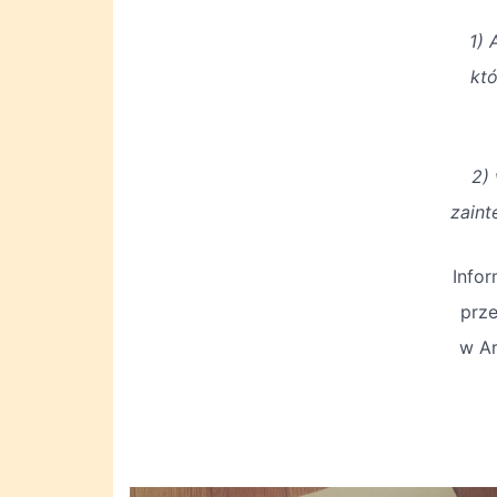
1) 
któ
2) 
zaint
Infor
prze
w Ar