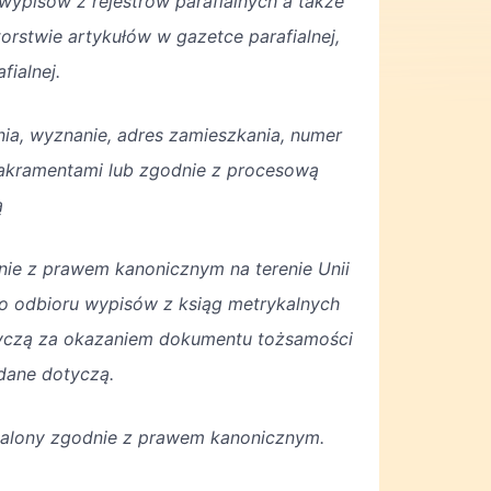
ypisów z rejestrów parafialnych a także
utorstwie artykułów w gazetce parafialnej,
fialnej.
nia, wyznanie, adres zamieszkania, numer
 sakramentami lub zgodnie z procesową
ą
dnie z prawem kanonicznym na terenie Unii
Do odbioru wypisów z ksiąg metrykalnych
otyczą za okazaniem dokumentu tożsamości
dane dotyczą.
talony zgodnie z prawem kanonicznym.