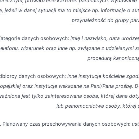
onicznym, prowadzenie kartotek parafialnych, wydawanie w
e, jeżeli w danej sytuacji ma to miejsce np. informacje o a
przynależność do grupy para
Kategorie danych osobowych:
imię i nazwisko, data urodze
telefonu, wizerunek oraz inne np. związane z udzielanymi
procedurą kanoniczn
Odbiorcy danych osobowych:
inne instytucje kościelne zgo
opejskiej oraz instytucje wskazane na Pani/Pana prośbę. 
ażniona jest tylko zainteresowana osoba, której dane d
lub pełnomocnictwa osoby, której 
. Planowany czas przechowywania danych osobowych:
us