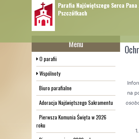
Parafia Najświętszego Serca Pana
Pszczółkach
Menu
Ochr
O parafii
Wspólnoty
Info
Biuro parafialne
na p
Adoracja Najświętszego Sakramentu
osobo
Pierwsza Komunia Święta w 2026
roku
1