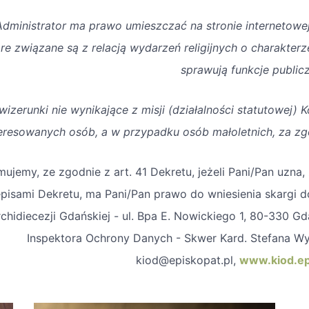
Administrator ma prawo umieszczać na stronie internetowej
re związane są z relacją wydarzeń religijnych o charakterz
sprawują funkcje public
wizerunki nie wynikające z misji (działalności statutowej
eresowanych osób, a w przypadku osób małoletnich, za z
mujemy, ze zgodnie z art. 41 Dekretu, jeżeli Pani/Pan uzna
pisami Dekretu, ma Pani/Pan prawo do wniesienia skargi 
chidiecezji Gdańskiej - ul. Bpa E. Nowickiego 1, 80-330 Gda
Inspektora Ochrony Danych - Skwer Kard. Stefana W
kiod@episkopat.pl,
www.kiod.ep