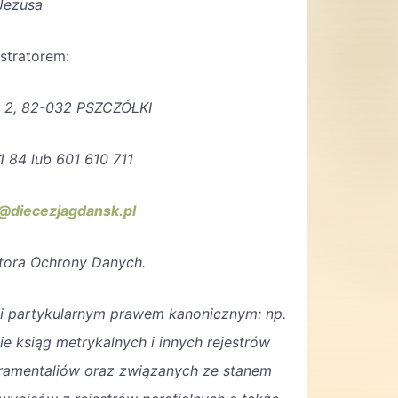
Jezusa
stratorem:
na 2, 82-032 PSZCZÓŁKI
1 84 lub 601 610 711
@diecezjagdansk.pl
ktora Ochrony Danych.
 partykularnym prawem kanonicznym: np.
ie ksiąg metrykalnych i innych rejestrów
kramentaliów oraz związanych ze stanem