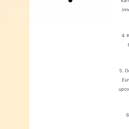
kan
inn
4. 
5. 
Eur
upow
6