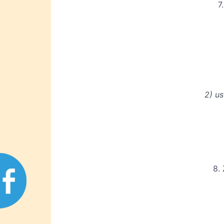
7
2) u
8.