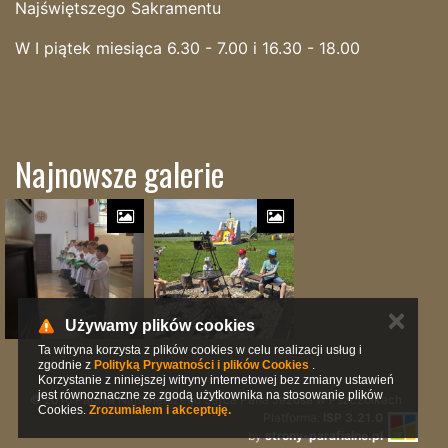
Najświętszego Sakramentu
W I piątek miesiąca 6.30 - 7.00 i 16.30 - 18.00
Najnowsze galerie
✕
Używamy plików cookies
Ta witryna korzysta z plików cookies w celu realizacji usług i
zgodnie z
Polityką Prywatności i plików Cookies
.
Korzystanie z niniejszej witryny internetowej bez zmiany ustawień
jest równoznaczne ze zgodą użytkownika na stosowanie plików
© 2016 Parafia Najświętszego Serca Pana Jezusa w Pszczółkach
Cookies.
Zrozumiałem i akceptuję.
Platforma:
ISP 3.21.0
by
strony-parafialne.pl