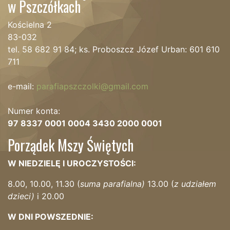
w Pszczółkach
Kościelna 2
83-032
tel. 58 682 91 84; ks. Proboszcz Józef Urban: 601 610
711
e-mail:
parafiapszczolki@gmail.com
Numer konta:
97 8337 0001 0004 3430 2000 0001
Porządek Mszy Świętych
W NIEDZIELĘ I UROCZYSTOŚCI:
8.00, 10.00, 11.30 (
suma parafialna)
13.00 (
z udziałem
dzieci)
i 20.00
W DNI POWSZEDNIE: